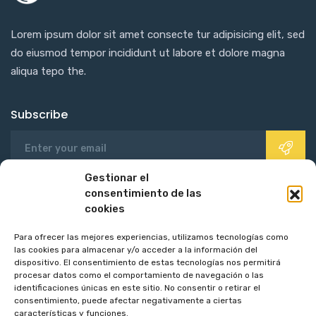
Lorem ipsum dolor sit amet consecte tur adipisicing elit, sed
do eiusmod tempor incididunt ut labore et dolore magna
aliqua tepo the.
Subscribe
Gestionar el
consentimiento de las
QUICK LINKS.
cookies
Para ofrecer las mejores experiencias, utilizamos tecnologías como
las cookies para almacenar y/o acceder a la información del
Technology Idea
Sobre Nosotros
dispositivo. El consentimiento de estas tecnologías nos permitirá
procesar datos como el comportamiento de navegación o las
Financial Plan
Contacto
identificaciones únicas en este sitio. No consentir o retirar el
consentimiento, puede afectar negativamente a ciertas
características y funciones.